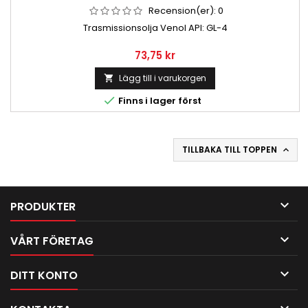
Recension(er):
0
Trasmissionsolja Venol API: GL-4
Pris
73,75 kr
Lägg till i varukorgen


Finns i lager först
TILLBAKA TILL TOPPEN


PRODUKTER

VÅRT FÖRETAG

DITT KONTO