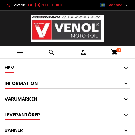

Telefon:
+46(0)703-111880
Svenska
0



shopping_cart
HEM
INFORMATION
VARUMÄRKEN
LEVERANTÖRER
BANNER