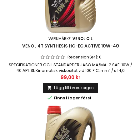
VARUMÄRKE:
VENOL OIL
VENOL 4T SYNTHESIS HC-EC ACTIVE 10W-40
Recension(er):
0
SPECIFIKATIONER OCH STANDARDER JASO MA/MA-2 SAE: 10W /
40 API: SL Kinematisk viskositet vid 100 ° C, mm² / s 14,0
Viskositetsindex 155 TBN (mg KOH / g) 8,0 Hällpunkt ° C -36
Pris
99,00 kr
Flampunkt ° C 210
Lägg till i varukorgen


Finns i lager först