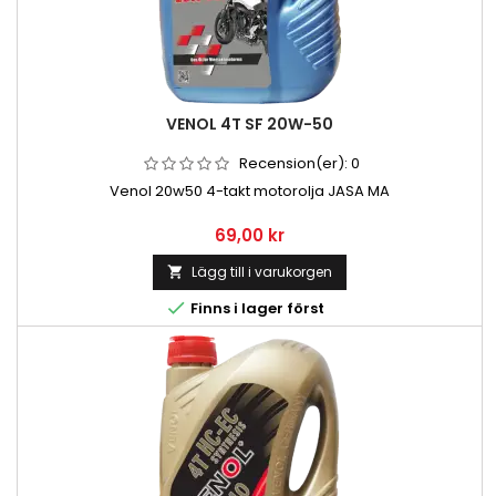
VENOL 4T SF 20W-50
Recension(er):
0
Venol 20w50 4-takt motorolja JASA MA
Pris
69,00 kr
Lägg till i varukorgen


Finns i lager först