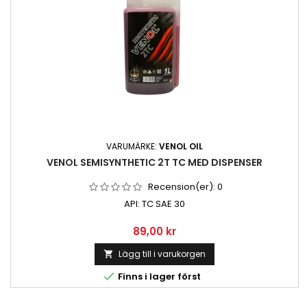
VARUMÄRKE:
VENOL OIL
VENOL SEMISYNTHETIC 2T TC MED DISPENSER
Recension(er):
0
API: TC SAE 30
Pris
89,00 kr
Lägg till i varukorgen


Finns i lager först