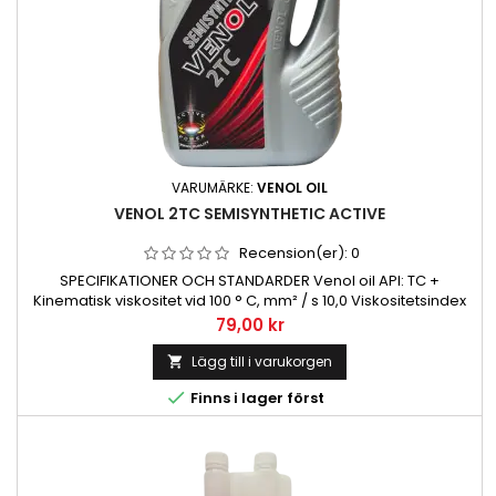
VARUMÄRKE:
VENOL OIL
VENOL 2TC SEMISYNTHETIC ACTIVE
Recension(er):
0
SPECIFIKATIONER OCH STANDARDER Venol oil API: TC +
Kinematisk viskositet vid 100 ° C, mm² / s 10,0 Viskositetsindex
130 Hällpunkt ° C -30 Flampunkt ° C 110
Pris
79,00 kr
Lägg till i varukorgen


Finns i lager först