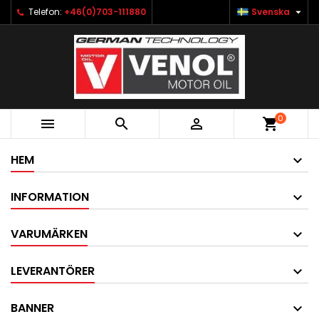

Telefon:
+46(0)703-111880
Svenska
0



shopping_cart
HEM
INFORMATION
VARUMÄRKEN
LEVERANTÖRER
BANNER