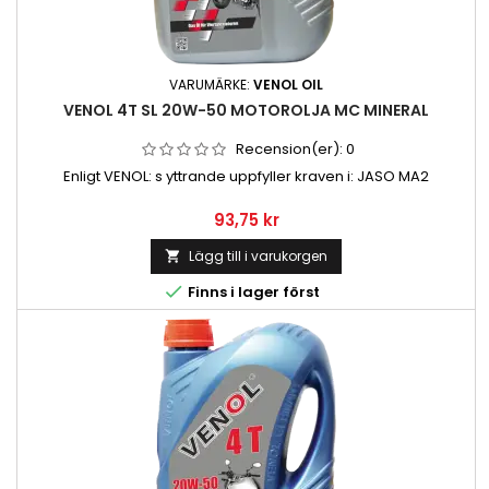
VARUMÄRKE:
VENOL OIL
VENOL 4T SL 20W-50 MOTOROLJA MC MINERAL
Recension(er):
0
Enligt VENOL: s yttrande uppfyller kraven i: JASO MA2
Pris
93,75 kr
Lägg till i varukorgen


Finns i lager först