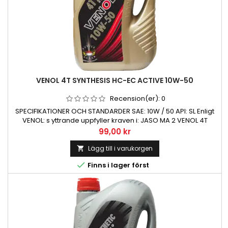
VENOL 4T SYNTHESIS HC-EC ACTIVE 10W-50
Recension(er):
0
SPECIFIKATIONER OCH STANDARDER SAE: 10W / 50 API: SL Enligt
VENOL: s yttrande uppfyller kraven i: JASO MA 2 VENOL 4T
syntes HC-EC Active 10W-50 Kinematisk viskositet vid 100 ° C,
Pris
99,00 kr
mm² / s 18,0 Viskositetsindex 160 TBN (mg KOH / g) 9,0
Hällpunkt ° C -36 Flampunkt ° C 220
Lägg till i varukorgen


Finns i lager först